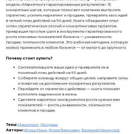
модель «Маркетинга гарантированных результатов»: 15
конкретных шагов, которые помогают компании выстроить
стратегию, усилить маркетинг и продажи, превратить хаос идей
в четкий план действий на 90 дней. Книга объединяет опыт
сотен стратегических сессий и консалтинговых проектов,
превращая простые шаги в инструменты гарантированного
роста ключевых показателей бизнеса — узнаваемости,
продаж, лояльности клиентов. Это рабочая методика, которую
можно применить в любом бизнесе — от малого до крупного.
Почему стоит купить?
Систематизируете ваши идеи и превратите их в
понятный план действий на 90 дней.
Соберете команду вокруг общих целей, направите силы
и энергию на достижение конкретных результатов.
Перейдете от стратегии к действию — книга поможет
воплотить задуманное в жизнь.
Сделаете маркетинг инструментом роста нужных вам
показателей — роста узнаваемости, лояльности
клиентов и продаж.
Тема:
Маркетинг
,
Продажи
Авторы:
Игорь Манн
,
Юлия Веркович
,
Валерий Меркулов
,