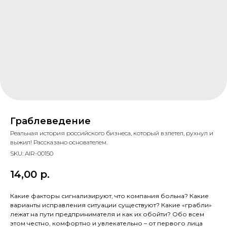
Граблеведение
Реальная история российского бизнеса, который взлетел, рухнул и
выжил! Рассказано основателем.
SKU:
AIR-00150
14,00
р.
Какие факторы сигнализируют, что компания больна? Какие
варианты исправления ситуации существуют? Какие «грабли»
лежат на пути предпринимателя и как их обойти? Обо всем
этом честно, комфортно и увлекательно – от первого лица