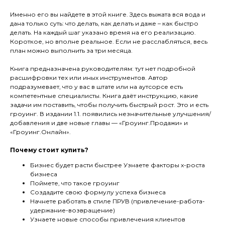
Именно его вы найдете в этой книге. Здесь выжата вся вода и
дана только суть: что делать, как делать и даже – как быстро
делать. На каждый шаг указано время на его реализацию.
Короткое, но вполне реальное. Если не расслабляться, весь
план можно выполнить за три месяца.
Книга предназначена руководителям: тут нет подробной
расшифровки тех или иных инструментов. Автор
подразумевает, что у вас в штате или на аутсорсе есть
компетентные специалисты. Книга даёт инструкцию, какие
задачи им поставить, чтобы получить быстрый рост. Это и есть
гроуинг. В издании 1.1. появились незначительные улучшения/
добавления и две новые главы — «Гроуинг.Продажи» и
«Гроуинг.Онлайн».
Почему стоит купить?
Бизнес будет расти быстрее Узнаете факторы x-роста
бизнеса
Поймете, что такое гроуинг
Создадите свою формулу успеха бизнеса
Начнете работать в стиле ПРУВ (привлечение-работа-
удержание-возвращение)
Узнаете новые способы привлечения клиентов