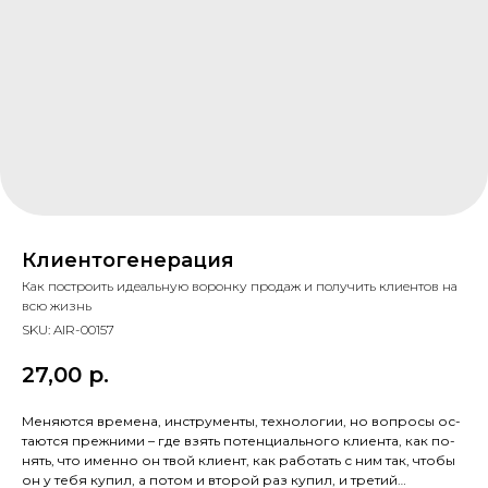
Клиентогенерация
Как пос­тро­ить иде­аль­ную во­рон­ку про­даж и по­лучить кли­ен­тов на
всю жизнь
SKU:
AIR-00157
27,00
р.
Ме­ня­ют­ся вре­мена, инс­тру­мен­ты, тех­но­логии, но воп­ро­сы ос­
та­ют­ся преж­ни­ми – где взять по­тен­ци­аль­но­го кли­ен­та, как по­
нять, что имен­но он твой кли­ент, как ра­ботать с ним так, что­бы
он у те­бя ку­пил, а по­том и вто­рой раз ку­пил, и тре­тий…