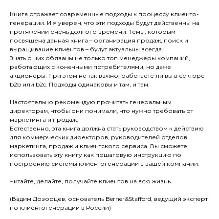
Кни­га от­ра­жа­ет сов­ре­мен­ные под­хо­ды к про­цес­су кли­ен­то­
гене­рации. И я уве­рен, что эти под­хо­ды бу­дут дей­ствен­ны на
про­тяже­нии очень дол­го­го вре­мени. Темы, которым
посвящена данная книга – организация продаж, поиск и
выращивание клиентов – будут актуальны всегда.
Знать о них обязаны не только топ менеджеры компаний,
работающих с конечными потребителями, но даже
акционеры. При этом не так важно, работаете ли вы в секторе
b2b или b2c. Подходы одинаковы и там, и там.
Настоятельно рекомендую прочитать генеральным
директорам, чтобы они понимали, что нужно требовать от
маркетинга и продаж.
Естественно, эта книга должна стать руководством к действию
для коммерческих директоров, руководителей отделов
маркетинга, продаж и клиентского сервиса. Вы сможете
использовать эту книгу как пошаговую инструкцию по
построению системы клиентогенерации в вашей компании.
Читайте, делайте, получайте клиентов на всю жизнь.
(Вадим Дозорцев, основатель Berner&Stafford, ведущий эксперт
по клиентогенерации в России)