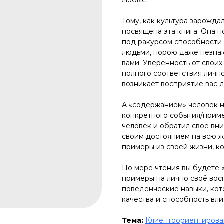
Тому, как культура зарождал
посвящена эта книга. Она п
под ракурсом способности
людьми, порою даже незнак
вами. Уверенность от своих 
полного соответствия личн
возникает восприятие вас 
А «содержанием» человек н
конкретного события/приме
человек и обратил своё вним
своим достоянием на всю ж
примеры из своей жизни, к
По мере чтения вы будете 
примеры на лично своё вос
поведенческие навыки, кот
качества и способность вли
Тема:
Клиентоориентирова