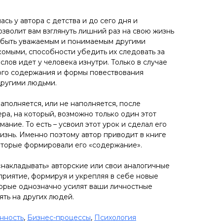
ась у автора с детства и до сего дня и
озволит вам взглянуть лишний раз на свою жизнь
 быть уважаемым и понимаемым другими
омыми, способности убедить их следовать за
слов идет у человека изнутри. Только в случае
ого содержания и формы повествования
другими людьми.
аполняется, или не наполняется, после
ра, на который, возможно только один этот
ание. То есть – усвоил этот урок и сделал его
изнь. Именно поэтому автор приводит в книге
оторые формировали его «содержание».
«накладывать» авторские или свои аналогичные
приятие, формируя и укрепляя в себе новые
орые однозначно усилят ваши личностные
ять на других людей.
нность
,
Бизнес-процессы
,
Психология