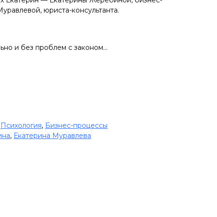
Муравлевой, юриста-консультанта.
ьно и без проблем с законом...
,
Психол
огия
,
Бизнес-процессы
ина
,
Екатерина Муравлева