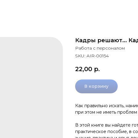
Кадры решают... Ка
Работа с персоналом
SKU:
AIR-00154
22,00
р.
В корзину
Как правильно искать, нани
при этом не иметь проблем
В этой книге вы найдете го
практическое пособие, в со
знания, практика и опыт д