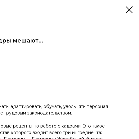
дры мешают...
мать, адаптировать, обучать, увольнять персонал
 с трудовым законодательством.
товые рецепты по работе с кадрами. Это такое
став которого входит всего три ингредиента:
вух Екатерин — Екатерины Жеребиной, бизнес-