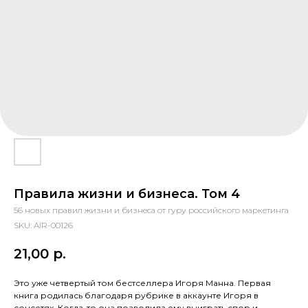
Правила жизни и бизнеса. Том 4
56 новых правил жизни и бизнеса от гуру российского маркетинга
SKU:
AIR-00126
21,00
р.
Это уже четвертый том бестселлера Игоря Манна. Первая
книга родилась благодаря рубрике в аккаунте Игоря в
соцсетях. Когда-то она позволила ему выиграть спор и