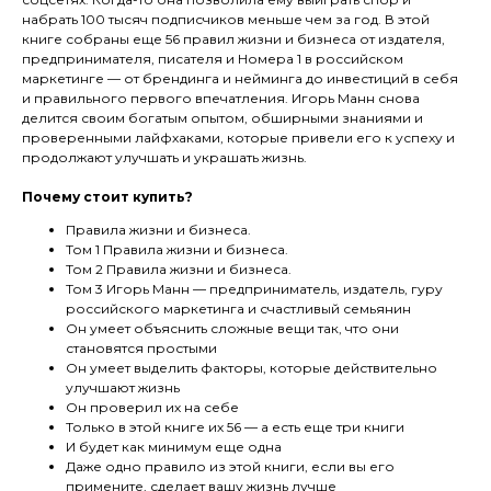
набрать 100 тысяч подписчиков меньше чем за год. В этой
книге собраны еще 56 правил жизни и бизнеса от издателя,
предпринимателя, писателя и Номера 1 в российском
маркетинге — от брендинга и нейминга до инвестиций в себя
и правильного первого впечатления. Игорь Манн снова
делится своим богатым опытом, обширными знаниями и
проверенными лайфхаками, которые привели его к успеху и
продолжают улучшать и украшать жизнь.
Почему стоит купить?
Правила жизни и бизнеса.
Том 1 Правила жизни и бизнеса.
Том 2 Правила жизни и бизнеса.
Том 3 Игорь Манн — предприниматель, издатель, гуру
российского маркетинга и счастливый семьянин
Он умеет объяснить сложные вещи так, что они
становятся простыми
Он умеет выделить факторы, которые действительно
улучшают жизнь
Он проверил их на себе
Только в этой книге их 56 — а есть еще три книги
И будет как минимум еще одна
Даже одно правило из этой книги, если вы его
примените, сделает вашу жизнь лучше