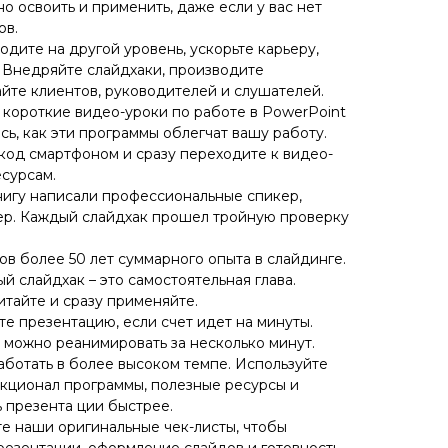
о освоить и применить, даже если у вас нет
ов.
дите на другой уровень, ускорьте карьеру,
 Внедряйте слайдхаки, производите
йте клиентов, руководителей и слушателей.
 короткие видео-уроки по работе в PowerPoint
сь, как эти программы облегчат вашу работу.
код смартфоном и сразу переходите к видео-
есурсам.
книгу написали профессиональные спикер,
ер. Каждый слайдхак прошел тройную проверку
.
ров более 50 лет суммарного опыта в слайдинге.
й слайдхак – это самостоятельная глава.
итайте и сразу применяйте.
те презентацию, если счет идет на минуты.
можно реанимировать за несколько минут.
аботать в более высоком темпе. Используйте
нкционал программы, полезные ресурсы и
ь презента ции быстрее.
те наши оригинальные чек-листы, чтобы
резентации, оформление слайдов и готовность