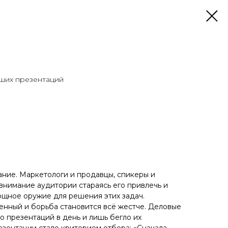
чших презентаций
мание. Маркетологи и продавцы, спикеры и
внимание аудитории стараясь его привлечь и
мощное оружие для решения этих задач.
енный и борьба становится всё жестче. Деловые
о презентаций в день и лишь бегло их
езентации стало критерием отбора: «Сначала