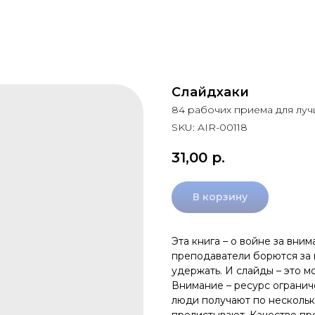
Слайдхаки
84 рабочих приема для лу
SKU:
AIR-00118
31,00
р.
В корзину
Эта книга – о войне за вни
преподаватели борются за 
удержать. И слайды – это 
Внимание – ресурс огранич
люди получают по нескольк
пролистывают. Качество пр