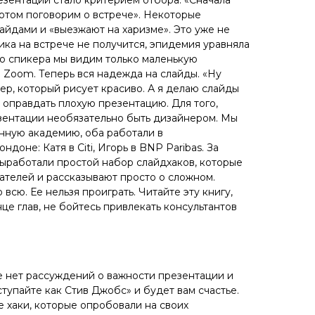
отом поговорим о встрече». Некоторые
айдами и «выезжают на харизме». Это уже не
ика на встрече не получится, эпидемия уравняла
о спикера мы видим только маленькую
 Zoom. Теперь вся надежда на слайды. «Ну
ер, который рисует красиво. А я делаю слайды
 оправдать плохую презентацию. Для того,
зентации необязательно быть дизайнером. Мы
нную академию, оба работали в
доне: Катя в Citi, Игорь в BNP Paribas. За
выработали простой набор слайдхаков, которые
телей и рассказывают просто о сложном.
всю. Ее нельзя проиграть. Читайте эту книгу,
це глав, не бойтесь привлекать консультантов
ге нет рассуждений о важности презентации и
ступайте как Стив Джобс» и будет вам счастье.
е хаки, которые опробовали на своих