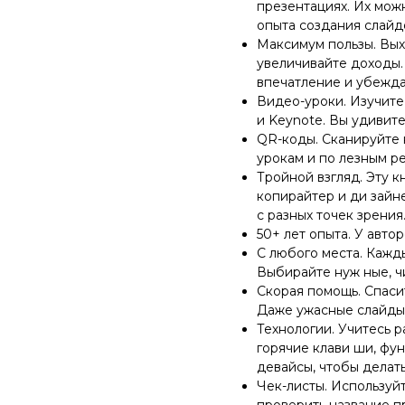
презентациях. Их можн
опыта создания слайд
Максимум пользы. Выхо
увеличивайте доходы.
впечатление и убежда
Видео-уроки. Изучите
и Keynote. Вы удивите
QR-коды. Сканируйте 
урокам и по лезным р
Тройной взгляд. Эту 
копирайтер и ди зайн
с разных точек зрения
50+ лет опыта. У авто
С любого места. Кажды
Выбирайте нуж ные, ч
Скорая помощь. Спаси
Даже ужасные слайды 
Технологии. Учитесь р
горячие клави ши, фу
девайсы, чтобы делат
Чек-листы. Используй
проверить название п