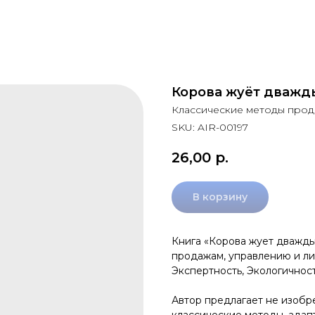
Корова жуёт дважд
Классические методы прод
SKU:
AIR-00197
26,00
р.
В корзину
Книга «Корова жует дважды
продажам, управлению и ли
Экспертность, Экологичност
Автор предлагает не изобр
классические методы, адап