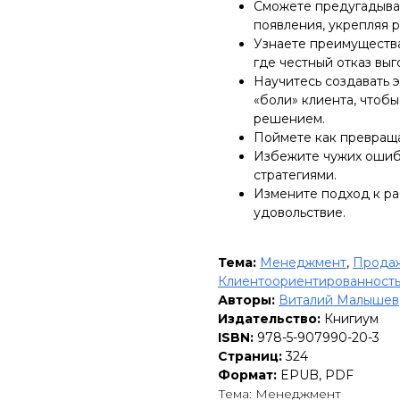
Сможете предугадыват
появления, укрепляя 
Узнаете преимуществ
где честный отказ вы
Научитесь создавать 
«боли» клиента, чтоб
решением.
Поймете как превраща
Избежите чужих ошиб
стратегиями.
Измените подход к ра
удовольствие.
Тема:
Менеджмент
,
Прода
Клиентоориентированност
Авторы:
Виталий Малышев
Издательство:
Книгиум
ISBN:
978-5-907990-20-3
Страниц:
324
Формат:
EPUB, PDF
Тема: Менеджмент