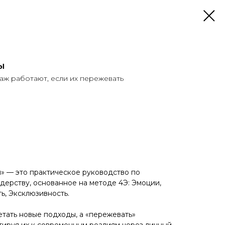
ы
аж работают, если их пережевать
» — это практическое руководство по
дерству, основанное на методе 4Э: Эмоции,
ь, Эксклюзивность.
етать новые подходы, а «пережевать»
тируя их к современным реалиям через личный