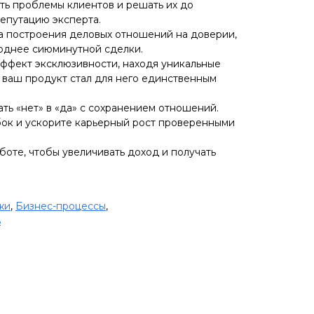
ь проблемы клиентов и решать их до
репутацию эксперта.
а построения деловых отношений на доверии,
годнее сиюминутной сделки.
эффект эксклюзивности, находя уникальные
ы ваш продукт стал для него единственным
ть «нет» в «да» с сохранением отношений.
ок и ускорите карьерный рост проверенными
боте, чтобы увеличивать доход и получать
жи
,
Бизнес-процессы
,
ь