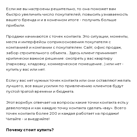
Если же вы настроены решительно, то она поможет вам
быстро увеличить число покупателей, повысить узнаваемость
вашего бренда и и в конечном итоге - получить больше
прибыли.
Продажи начинаются с точек контакта. Это ситуации, моменты,
места и интерфейсы соприкосновения покупателя с
компанией и компании с покупателем. Сайт, офис продаж,
забор строительного объекта… Здесь клиент принимает
критически важное решение: смотреть у вас квартиру
(парковку, кладовку, коммерческое помещение…) или нет -
купить у вас или нет.
Если у вас нет нужных точек контакта или они оставляют желать
лучшего, все ваши усилия по привлечению клиентов будут
пустой тратой времени и бюджета.
Этот воркбук отвечает на вопросы какие точки контакта есть у
девелопера и как каждую точку контакта сделать «вау». Всего
точек контакта более 200 и каждая работает на продажи!
Читайте - и внедряйте!
Почему стоит купить?