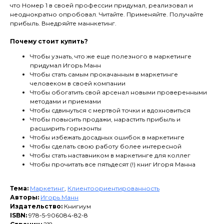
что Номер 1 в своей профессии придумал, реализовал и
неоднократно опробовал. Читайте. Применяйте. Получайте
прибыль. Внедряйте маннкетинг.
Почему стоит купить?
Чтобы узнать, что же еще полезного в маркетинге
придумал Игорь Манн
Чтобы стать самым прокачанным в маркетинге
человеком в своей компании
Чтобы обогатить свой арсенал новыми проверенными
методами и приемами
Чтобы сдвинуться с мертвой точки и вдохновиться
Чтобы повысить продажи, нарастить прибыль и
расширить горизонты
Чтобы избежать досадных ошибок в маркетинге
Чтобы сделать свою работу более интересной
Чтобы стать наставником в маркетинге для коллег
Чтобы прочитать все пятьдесят (!) книг Игоря Манна
Тема:
Маркетинг
,
Клиентоориентированность
Авторы:
Игорь Манн
Издательство:
Книгиум
ISBN:
978-5-906084-82-8