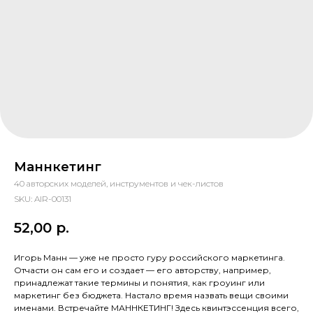
Маннкетинг
40 авторских моделей, инструментов и чек-листов
SKU:
AIR-00131
52,00
р.
Игорь Манн — уже не просто гуру российского маркетинга.
Отчасти он сам его и создает — его авторству, например,
принадлежат такие термины и понятия, как гроуинг или
маркетинг без бюджета. Настало время назвать вещи своими
именами. Встречайте МАННКЕТИНГ! Здесь квинтэссенция всего,