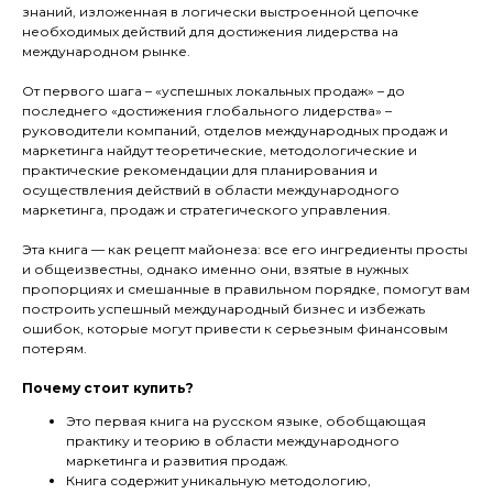
знаний, изложенная в логически выстроенной цепочке
необходимых действий для достижения лидерства на
международном рынке.
От первого шага – «успешных локальных продаж» – до
последнего «достижения глобального лидерства» –
руководители компаний, отделов международных продаж и
маркетинга найдут теоретические, методологические и
практические рекомендации для планирования и
осуществления действий в области международного
маркетинга, продаж и стратегического управления.
Эта книга — как рецепт майонеза: все его ингредиенты просты
и общеизвестны, однако именно они, взятые в нужных
пропорциях и смешанные в правильном порядке, помогут вам
построить успешный международный бизнес и избежать
ошибок, которые могут привести к серьезным финансовым
потерям.
Почему стоит купить?
Это первая книга на русском языке, обобщающая
практику и теорию в области международного
маркетинга и развития продаж.
Книга содержит уникальную методологию,