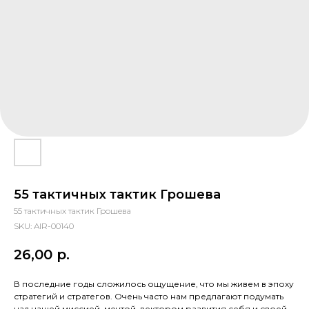
55 тактичных тактик Грошева
55 тактичных тактик Грошева
SKU:
AIR-00140
26,00
р.
В последние годы сложилось ощущение, что мы живем в эпоху
стратегий и стратегов. Очень часто нам предлагают подумать
над нашей миссией, мечтой, вектором развития себя и своей