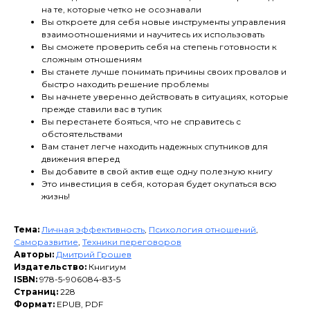
на те, которые четко не осознавали
Вы откроете для себя новые инструменты управления
взаимоотношениями и научитесь их использовать
Вы сможете проверить себя на степень готовности к
сложным отношениям
Вы станете лучше понимать причины своих провалов и
быстро находить решение проблемы
Вы начнете уверенно действовать в ситуациях, которые
прежде ставили вас в тупик
Вы перестанете бояться, что не справитесь с
обстоятельствами
Вам станет легче находить надежных спутников для
движения вперед
Вы добавите в свой актив еще одну полезную книгу
Это инвестиция в себя, которая будет окупаться всю
жизнь!
Тема:
Личная эффективность
,
Психология отношений
,
Саморазвитие
,
Техники переговоров
Авторы:
Дмитрий Грошев
Издательство:
Книгиум
ISBN:
978-5-906084-83-5
Страниц:
228
Формат:
EPUB, PDF