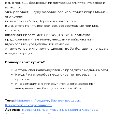
Вам в помощь бесценный практический опыт тех, кто давно и
успешно с
этим работает, — гуру российского маркетинга Игоря Манна и
его коллег
по компании «Манн, Черемных и партнеры».
Вы сможете понять все, все, все, все возможные причины
остатков;
классифицировать их и ЛИКВИДИРОВАТЬ, пользуясь
предложенными техниками, методами и лайфхаками и
вдохновляясь убедительными кейсами.
А также узнаете, что можно сделать, чтобы больше не попадать
в такую ситуацию.
Почему стоит купить?
Авторы специализируются на продажах в недвижимости
Каждый из способов неоднократно проверен на
практике
Информация в книге окупится многократно при
внедрении хотя бы одного из способов
Тема:
Маркетинг
,
Продажи
,
Бизнес-процессы
,
Клиентоориентированность
Авторы:
Игорь Манн
,
Иван Черемных
,
Марина Киселева
,