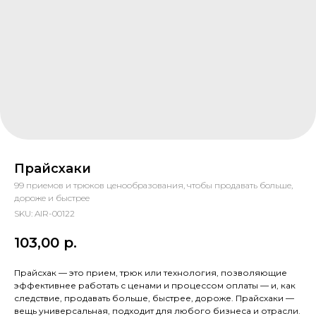
Прайсхаки
99 приемов и трюков ценообразования, чтобы продавать больше,
дороже и быстрее
SKU:
AIR-00122
103,00
р.
Прайсхак — это прием, трюк или технология, позволяющие
эффективнее работать с ценами и процессом оплаты — и, как
следствие, продавать больше, быстрее, дороже. Прайсхаки —
вещь универсальная, подходит для любого бизнеса и отрасли.