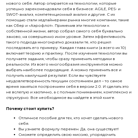
нового себя. Автор опирается на технологии, которые
успешно зарекомендовали себя в бизнесе: AGILE, PES- и
SWOT-анализ, компетенционный анализ и другие. С их
помощью стали хедлайнерами рынка многие компании, такие
как Сбер и «Аэрофлот». Применив эти технологии к
собственной жизни, автор собрал самого себя буквально
заново, на совершенно ином уровне. Затем эффективность
такого подхода многократно доказали те, кто решил
последовать его примеру. Каждая глава книги (а всего их 10)
включает теорию и практику. После изучения технологии вы
получаете задания, чтобы сразу применить методики в
реальности. Из всего многообразия инструментов можно
выбрать наиболее подходящие. А можно применить все и
получить наилучший результат. Если вы чувствуете
неудовлетворенность текущим состоянием дел – то самое
время заняться построением себя в версии 2.0. И сделать это
не вслепую и хаотично, а с полным пониманием, комплексно и
структурно. Все необходимое вы найдете в этой книге.
Почему стоит купить?
Отличное пособие для тех, кто хочет сделать нового
себя.
Вы узнаете формулу перемен. Да, она существует!
Сможете определить свою миссию, упорядочить