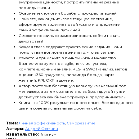
внутренние ценности, построить планы на разные
периоды жизни.
Освоите технологии борьбы с прокрастинацией.
Поймете, как оценить свое текущее состояние,
сформируете видение новой жизни и определите
самый эффективный путь к ней.
Сможете правильно замотивировать себя и начать
действовать!
Каждая глава содержит практические задания – они
помогут вам воплотить в жизнь то, что вы узнали.
Узнаете и примените в личной жизни множество
бизнес-инструментов: agile, чек-лист успеха,
компетенционный анализ, PES- и SWOT-анализ, метод
оценки «360 градусов», пирамида бренда, карта
желаний, KPI, OKR и другие.
Автор построил блестящую карьеру как наемный топ-
менеджер, а затем сознательно выбрал другой путь и
достиг успеха как бизнес-тренер и предприниматель.
Книга – на 100% результат личного опыта. Все до единого
шаги и советы испытаны автором на себе.
Тема:
Личная эффективность
,
Саморазвитие
Авторы:
Андрей Останин
Издательство:
Книгиум