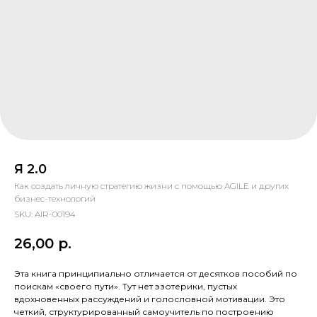
Я 2.0
Как создать личную стратегию жизни с помощью AGILE и других
бизнес-технологий
SKU:
AIR-00194
26,00
р.
Эта книга принципиально отличается от десятков пособий по
поискам «своего пути». Тут нет эзотерики, пустых
вдохновенных рассуждений и голословной мотивации. Это
четкий, структурированный самоучитель по построению